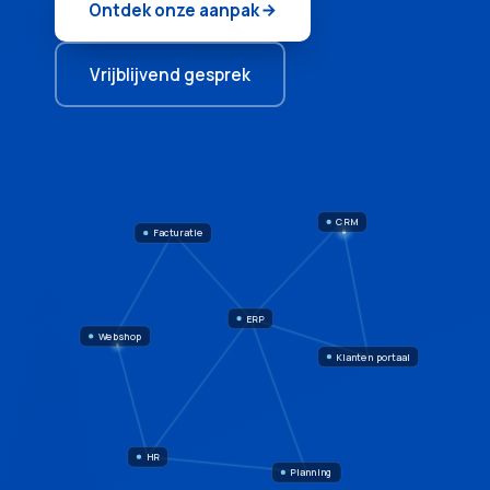
Ontdek onze aanpak
Vrijblijvend gesprek
CRM
Facturatie
ERP
Webshop
Klanten portaal
HR
Planning